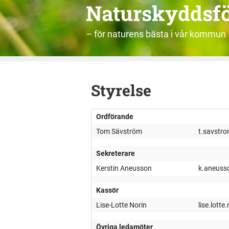
Naturskyddsf
– för naturens bästa i vår kommun
Styrelse
Ordförande
Tom Sävström
t.savstr
Sekreterare
Kerstin Aneusson
k.aneuss
Kassör
Lise-Lotte Norin
lise.lott
Övriga ledamöter