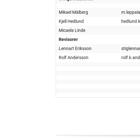
Mikael Mälberg
m.leppal
Kjell Hedlund
hedlund.
Micaela Linde
Revisorer
Lennart Eriksson
stiglenn
Rolf Andersson
rolf.k.an