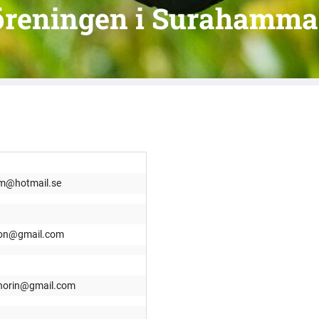
öreningen i Surahamma
om@hotmail.se
on@gmail.com
e.norin@gmail.com