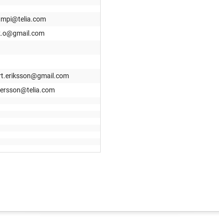
ampi@telia.com
k.o@gmail.com
art.eriksson@gmail.com
dersson@telia.com