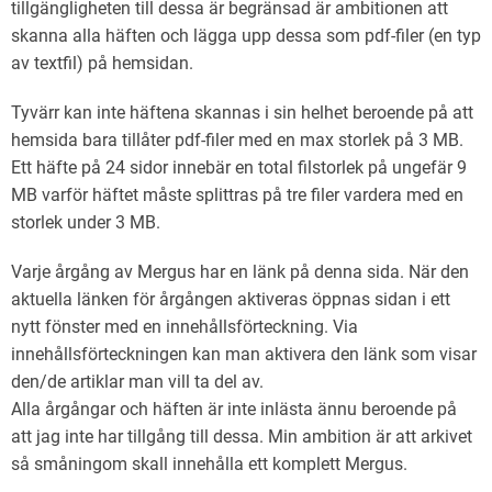
tillgängligheten till dessa är begränsad är ambitionen att
skanna alla häften och lägga upp dessa som pdf-filer (en typ
av textfil) på hemsidan.
Tyvärr kan inte häftena skannas i sin helhet beroende på att
hemsida bara tillåter pdf-filer med en max storlek på 3 MB.
Ett häfte på 24 sidor innebär en total filstorlek på ungefär 9
MB varför häftet måste splittras på tre filer vardera med en
storlek under 3 MB.
Varje årgång av Mergus har en länk på denna sida. När den
aktuella länken för årgången aktiveras öppnas sidan i ett
nytt fönster med en innehållsförteckning. Via
innehållsförteckningen kan man aktivera den länk som visar
den/de artiklar man vill ta del av.
Alla årgångar och häften är inte inlästa ännu beroende på
att jag inte har tillgång till dessa. Min ambition är att arkivet
så småningom skall innehålla ett komplett Mergus.