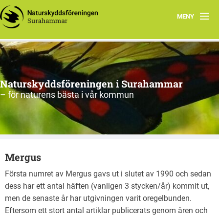
MENY
Hem
Om oss
Naturskyddsföreningen i Surahammar
Aktiviteter
– för naturens bästa i vår kommun
Naturen
Arkiv
Mergus
Första numret av Mergus gavs ut i slutet av 1990 och sedan
dess har ett antal häften (vanligen 3 stycken/år) kommit ut,
men de senaste år har utgivningen varit oregelbunden.
Eftersom ett stort antal artiklar publicerats genom åren och