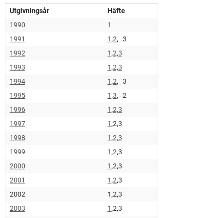
Utgivningsår
Häfte
1990
1
1991
1,2
, 3
1992
1,2,3
1993
1,2,3
1994
1,2
, 3
1995
1,3
, 2
1996
1,2,3
1997
1
,2,3
1998
1,2,3
1999
1,2
,3
2000
1
,2,3
2001
1,2
,3
2002
1,2,3
2003
1
,2,3