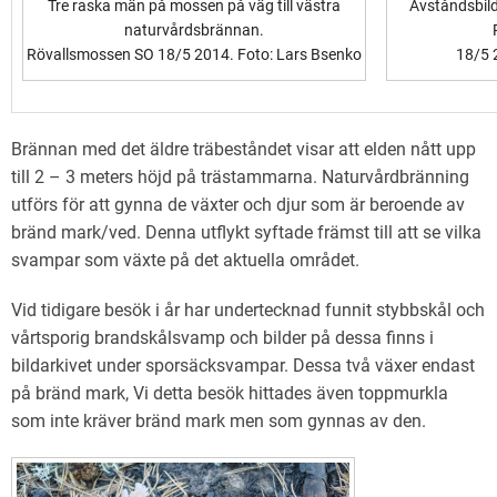
Tre raska män på mossen på väg till västra
Avståndsbil
naturvårdsbrännan.
Rövallsmossen SO 18/5 2014. Foto: Lars Bsenko
18/5 
Brännan med det äldre träbeståndet visar att elden nått upp
till 2 – 3 meters höjd på trästammarna. Naturvårdbränning
utförs för att gynna de växter och djur som är beroende av
bränd mark/ved. Denna utflykt syftade främst till att se vilka
svampar som växte på det aktuella området.
Vid tidigare besök i år har undertecknad funnit stybbskål och
vårtsporig brandskålsvamp och bilder på dessa finns i
bildarkivet under sporsäcksvampar. Dessa två växer endast
på bränd mark, Vi detta besök hittades även toppmurkla
som inte kräver bränd mark men som gynnas av den.