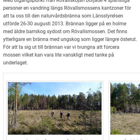
Med utgångspunkt från Rövallskojan började 4 spänstiga
personer en vandring längs Rövallsmossens kantzoner för
att ta oss till den naturvårdsbränna som Länsstyrelsen
utförde 26-30 augusti 2013. Brännan ligger på en holme
med äldre barrskog sydost om Rövallsmossen. Det finns
ytterligare en bränna med ungskog som ligger längre österut.
För att ta sig ut till brännan var vi tvungna att forcera
mossen vilket kan vara lite vanskligt med tanke på
underlaget.