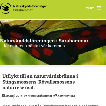
MENY
Hem
Om oss
Naturskyddsföreningen i Surahammar
Aktiviteter
– för naturens bästa i vår kommun
Naturen
Arkiv
Utflykt till en naturvårdsbränna i
Stingsmossens-Rövallsmossens
naturreservat.
20 maj, 2014
av kretssurahammar
Kommentera