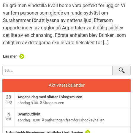
En grå men vindstilla kväll borde vara perfekt för ugglor. Vi
var fem personer som gjorde en runda sydväst om
Surahammar för att lyssna av nattens ljud. Eftersom
rapporteringen av ugglor på Artportalen varit dålig så blev
det lite av en chansning. Första anhalten blev Brinken, som
enligt en av deltagarna skulle vara helsäkert för […]
Läs mer
Aktivitetskalender
23
Ängens dag med slåtter i Skogsmuren.
aug
söndag 9.00
Skogsmuren
4
Svamputflykt
okt
söndag 10.00
parkeringen framför ishockeyhallen
Naturskyddsföreningens aktiviteter i hela Sverige