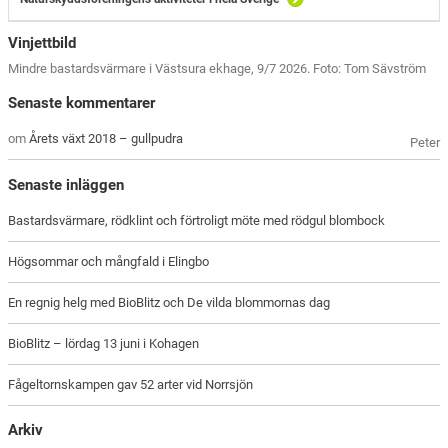
Vinjettbild
Mindre bastardsvärmare i Västsura ekhage, 9/7 2026. Foto: Tom Sävström
Senaste kommentarer
om
Årets växt 2018 – gullpudra
Peter
Senaste inläggen
Bastardsvärmare, rödklint och förtroligt möte med rödgul blombock
Högsommar och mångfald i Elingbo
En regnig helg med BioBlitz och De vilda blommornas dag
BioBlitz – lördag 13 juni i Kohagen
Fågeltornskampen gav 52 arter vid Norrsjön
Arkiv