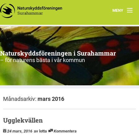
MENY
Hem
Om oss
Naturskyddsföreningen i Surahammar
Aktiviteter
– för naturens bästa i vår kommun
Naturen
Arkiv
Månadsarkiv:
mars 2016
Ugglekvällen
24 mars, 2016
av lotta
Kommentera