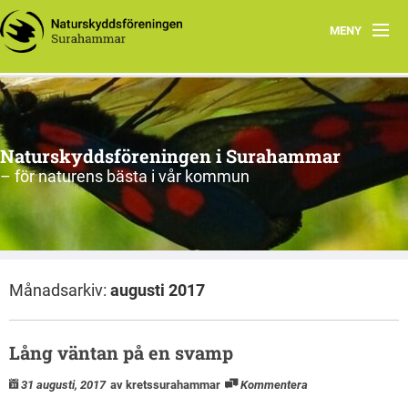
MENY
Hem
Om oss
Naturskyddsföreningen i Surahammar
Aktiviteter
– för naturens bästa i vår kommun
Naturen
Arkiv
Månadsarkiv:
augusti 2017
Lång väntan på en svamp
31 augusti, 2017
av kretssurahammar
Kommentera