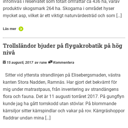
införlivas i reservatet som totalt omfattar ca 436 ha, varav
produktiv skogsmark 264 ha. Skogarna i området hyser
mycket asp, vilket är ett viktigt naturvärdesträd och som […]
Läs mer
Trollsländor bjuder på flygakrobatik på hög
nivå
15 augusti, 2017
av rune
Kommentera
Sitter vid yttersta strandlinjen på Elisebergsmaden, västra
kanten Stora Nadden, Ramnäs. Har gjort det bekvämt för
mig under matrastpaus, från inventering av strandängens
flora och fauna. Det är 11 augusti torråret 2017. På gungflyn
kunde jag ha gått torrskodd utan stövlar. På blommande
kärrsiljor sitter kärrspindlar och vakar på rov. Kärrgräshoppor
fladdrar undan mina […]