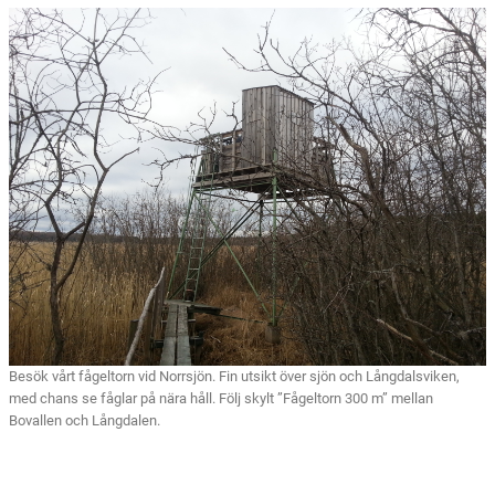
Besök vårt fågeltorn vid Norrsjön. Fin utsikt över sjön och Långdalsviken,
med chans se fåglar på nära håll. Följ skylt ”Fågeltorn 300 m” mellan
Bovallen och Långdalen.