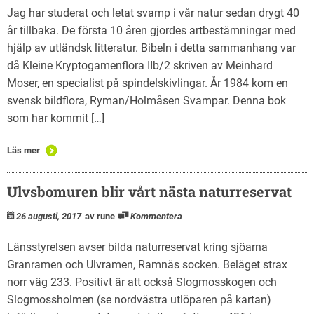
Jag har studerat och letat svamp i vår natur sedan drygt 40
år tillbaka. De första 10 åren gjordes artbestämningar med
hjälp av utländsk litteratur. Bibeln i detta sammanhang var
då Kleine Kryptogamenflora IIb/2 skriven av Meinhard
Moser, en specialist på spindelskivlingar. År 1984 kom en
svensk bildflora, Ryman/Holmåsen Svampar. Denna bok
som har kommit […]
Läs mer
Ulvsbomuren blir vårt nästa naturreservat
26 augusti, 2017
av rune
Kommentera
Länsstyrelsen avser bilda naturreservat kring sjöarna
Granramen och Ulvramen, Ramnäs socken. Beläget strax
norr väg 233. Positivt är att också Slogmosskogen och
Slogmossholmen (se nordvästra utlöparen på kartan)