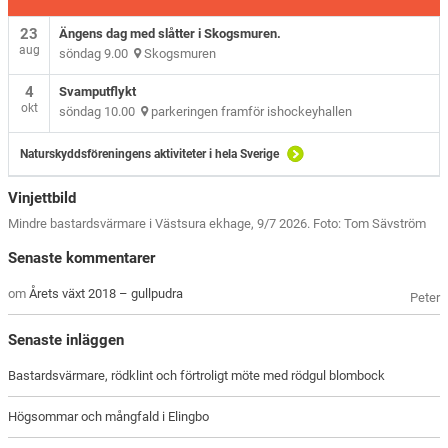
23
Ängens dag med slåtter i Skogsmuren.
aug
söndag 9.00
Skogsmuren
4
Svamputflykt
okt
söndag 10.00
parkeringen framför ishockeyhallen
Naturskyddsföreningens aktiviteter i hela Sverige
Vinjettbild
Mindre bastardsvärmare i Västsura ekhage, 9/7 2026. Foto: Tom Sävström
Senaste kommentarer
om
Årets växt 2018 – gullpudra
Peter
Senaste inläggen
Bastardsvärmare, rödklint och förtroligt möte med rödgul blombock
Högsommar och mångfald i Elingbo