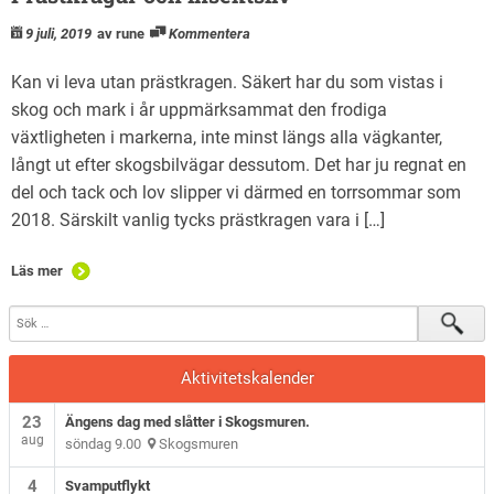
9 juli, 2019
av rune
Kommentera
Kan vi leva utan prästkragen. Säkert har du som vistas i
skog och mark i år uppmärksammat den frodiga
växtligheten i markerna, inte minst längs alla vägkanter,
långt ut efter skogsbilvägar dessutom. Det har ju regnat en
del och tack och lov slipper vi därmed en torrsommar som
2018. Särskilt vanlig tycks prästkragen vara i […]
Läs mer
Aktivitetskalender
23
Ängens dag med slåtter i Skogsmuren.
aug
söndag 9.00
Skogsmuren
4
Svamputflykt