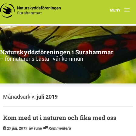
MENY
Hem
Om oss
Naturskyddsföreningen i Surahammar
Aktiviteter
– för naturens bästa i vår kommun
Naturen
Arkiv
Månadsarkiv:
juli 2019
Kom med ut i naturen och fika med oss
29 juli, 2019
av rune
Kommentera