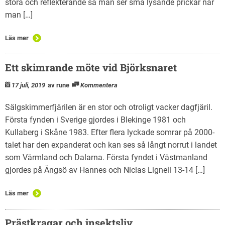
stora och reflekterande så man ser små lysande prickar när
man […]
Läs mer
Ett skimrande möte vid Björksnaret
17 juli, 2019
av rune
Kommentera
Sälgskimmerfjärilen är en stor och otroligt vacker dagfjäril.
Första fynden i Sverige gjordes i Blekinge 1981 och
Kullaberg i Skåne 1983. Efter flera lyckade somrar på 2000-
talet har den expanderat och kan ses så långt norrut i landet
som Värmland och Dalarna. Första fyndet i Västmanland
gjordes på Ängsö av Hannes och Niclas Lignell 13-14 […]
Läs mer
Prästkragar och insektsliv