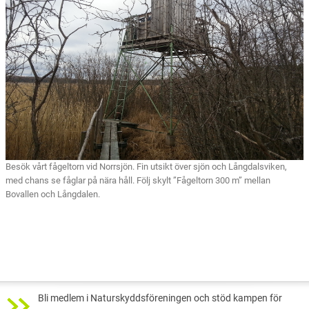
Besök vårt fågeltorn vid Norrsjön. Fin utsikt över sjön och Långdalsviken,
med chans se fåglar på nära håll. Följ skylt ”Fågeltorn 300 m” mellan
Bovallen och Långdalen.
Bli medlem i Naturskyddsföreningen och stöd kampen för