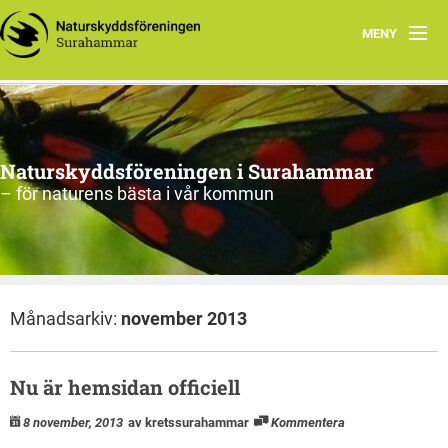
MENY
Hem
Om oss
Naturskyddsföreningen i Surahammar
Aktiviteter
– för naturens bästa i vår kommun
Naturen
Arkiv
Månadsarkiv:
november 2013
Nu är hemsidan officiell
8 november, 2013
av kretssurahammar
Kommentera