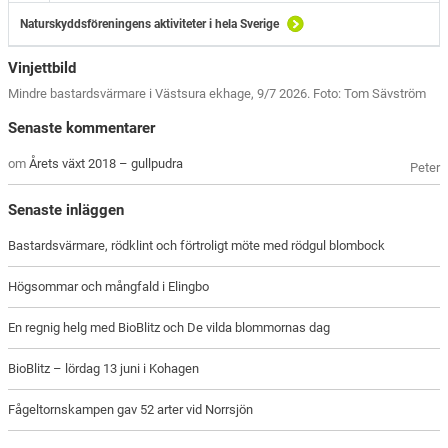
Naturskyddsföreningens aktiviteter i hela Sverige
Vinjettbild
Mindre bastardsvärmare i Västsura ekhage, 9/7 2026. Foto: Tom Sävström
Senaste kommentarer
om
Årets växt 2018 – gullpudra
Peter
Senaste inläggen
Bastardsvärmare, rödklint och förtroligt möte med rödgul blombock
Högsommar och mångfald i Elingbo
En regnig helg med BioBlitz och De vilda blommornas dag
BioBlitz – lördag 13 juni i Kohagen
Fågeltornskampen gav 52 arter vid Norrsjön