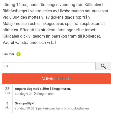
Lördag 14 maj hade föreningen vandring från Källdalen till
Blåbärsberget i västra delen av Ulvsbomurens naturreservat.
Vid 8:30-tiden möttes vi av gökens glada rop från
Målsjömossen och en skogsduvas spel från aspbestånd i
närheten. Efter att ha studerat lämningar efter torpet
Källdalen gick vi genom fin barrskog fram till Kölberget.
Vädret var strålande och vi […]
Läs mer
Aktivitetskalender
23
Ängens dag med slåtter i Skogsmuren.
aug
söndag 9.00
Skogsmuren
4
Svamputflykt
okt
söndag 10.00
parkeringen framför ishockeyhallen