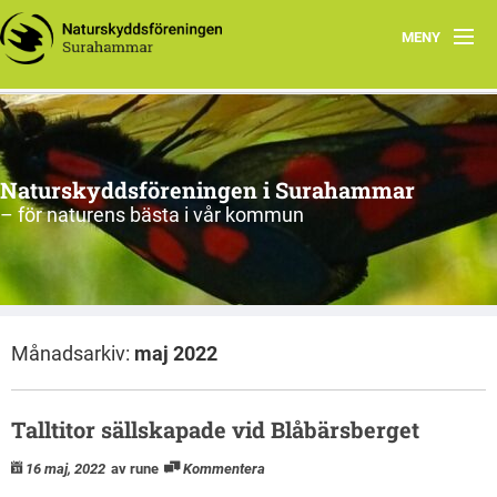
MENY
Hem
Om oss
Naturskyddsföreningen i Surahammar
Aktiviteter
– för naturens bästa i vår kommun
Naturen
Arkiv
Månadsarkiv:
maj 2022
Talltitor sällskapade vid Blåbärsberget
16 maj, 2022
av rune
Kommentera