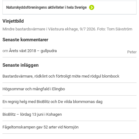
Naturskyddsföreningens aktiviteter i hela Sverige
Vinjettbild
Mindre bastardsvärmare i Västsura ekhage, 9/7 2026. Foto: Tom Sävström
Senaste kommentarer
om
Årets växt 2018 – gullpudra
Peter
Senaste inläggen
Bastardsvärmare, rödklint och förtroligt möte med rödgul blombock
Högsommar och mångfald i Elingbo
En regnig helg med BioBlitz och De vilda blommornas dag
BioBlitz – lördag 13 juni i Kohagen
Fågeltornskampen gav 52 arter vid Norrsjön