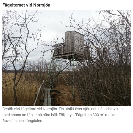
Fågeltornet vid Norrsjön
Besök vårt fågeltorn vid Norrsjön. Fin utsikt över sjön och Långdalsviken,
med chans se fåglar på nära håll. Följ skylt ”Fågeltorn 300 m” mellan
Bovallen och Långdalen.