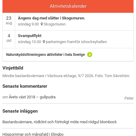
Aktivitetskalender
23
Ängens dag med slåtter i Skogsmuren.
aug
söndag 9.00
Skogsmuren
4
Svamputflykt
okt
söndag 10.00
parkeringen framför ishockeyhallen
Naturskyddsföreningens aktiviteter i hela Sverige
Vinjettbild
Mindre bastardsvärmare i Västsura ekhage, 9/7 2026. Foto: Tom Sävström
Senaste kommentarer
om
Årets växt 2018 – gullpudra
Peter
Senaste inläggen
Bastardsvärmare, rödklint och förtroligt möte med rödgul blombock
Högsommar och mångfald i Elingbo