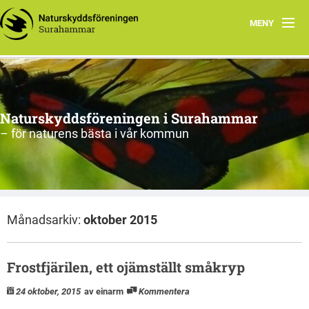
MENY
Hem
Om oss
Naturskyddsföreningen i Surahammar
Aktiviteter
– för naturens bästa i vår kommun
Naturen
Arkiv
Månadsarkiv:
oktober 2015
Frostfjärilen, ett ojämställt småkryp
24 oktober, 2015
av einarm
Kommentera