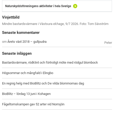
Naturskyddsföreningens aktiviteter i hela Sverige
Vinjettbild
Mindre bastardsvärmare i Västsura ekhage, 9/7 2026. Foto: Tom Sävström
Senaste kommentarer
om
Årets växt 2018 – gullpudra
Peter
Senaste inläggen
Bastardsvärmare, rödklint och förtroligt möte med rödgul blombock
Högsommar och mångfald i Elingbo
En regnig helg med BioBlitz och De vilda blommornas dag
BioBlitz – lördag 13 juni i Kohagen
Fågeltornskampen gav 52 arter vid Norrsjön