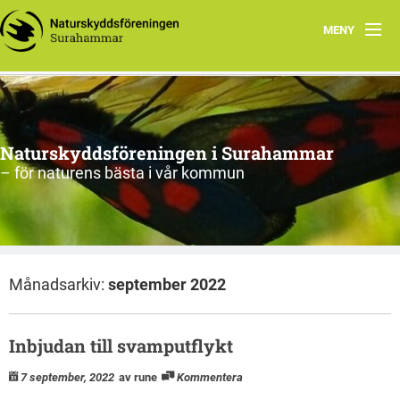
MENY
Hem
Om oss
Naturskyddsföreningen i Surahammar
Aktiviteter
– för naturens bästa i vår kommun
Naturen
Arkiv
Månadsarkiv:
september 2022
Inbjudan till svamputflykt
7 september, 2022
av rune
Kommentera