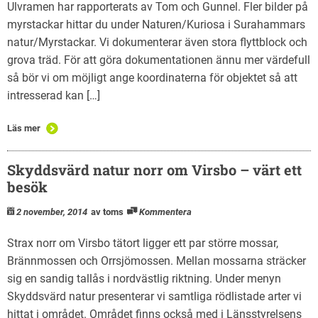
Ulvramen har rapporterats av Tom och Gunnel. Fler bilder på
myrstackar hittar du under Naturen/Kuriosa i Surahammars
natur/Myrstackar. Vi dokumenterar även stora flyttblock och
grova träd. För att göra dokumentationen ännu mer värdefull
så bör vi om möjligt ange koordinaterna för objektet så att
intresserad kan […]
Läs mer
Skyddsvärd natur norr om Virsbo – värt ett
besök
2 november, 2014
av toms
Kommentera
Strax norr om Virsbo tätort ligger ett par större mossar,
Brännmossen och Orrsjömossen. Mellan mossarna sträcker
sig en sandig tallås i nordvästlig riktning. Under menyn
Skyddsvärd natur presenterar vi samtliga rödlistade arter vi
hittat i området. Området finns också med i Länsstyrelsens