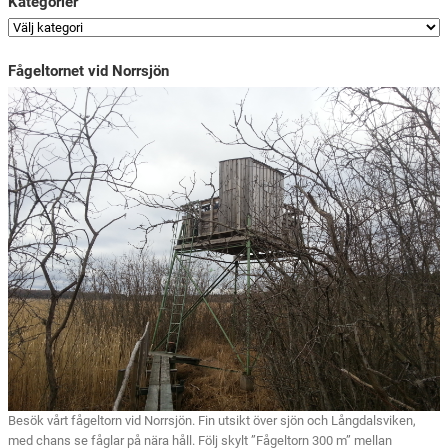
Kategorier
Fågeltornet vid Norrsjön
Besök vårt fågeltorn vid Norrsjön. Fin utsikt över sjön och Långdalsviken,
med chans se fåglar på nära håll. Följ skylt ”Fågeltorn 300 m” mellan