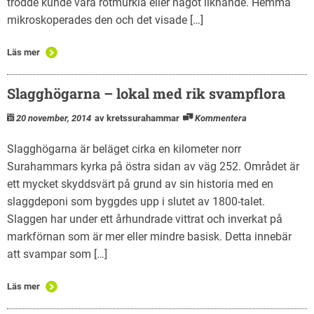
trodde kunde vara rotmurkla eller något liknande. Hemma
mikroskoperades den och det visade […]
Läs mer
Slagghögarna – lokal med rik svampflora
20 november, 2014
av kretssurahammar
Kommentera
Slagghögarna är beläget cirka en kilometer norr
Surahammars kyrka på östra sidan av väg 252. Området är
ett mycket skyddsvärt på grund av sin historia med en
slaggdeponi som byggdes upp i slutet av 1800-talet.
Slaggen har under ett århundrade vittrat och inverkat på
markförnan som är mer eller mindre basisk. Detta innebär
att svampar som […]
Läs mer