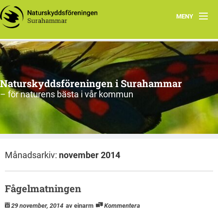
MENY
Hem
Om oss
Naturskyddsföreningen i Surahammar
Aktiviteter
– för naturens bästa i vår kommun
Naturen
Arkiv
Månadsarkiv:
november 2014
Fågelmatningen
29 november, 2014
av einarm
Kommentera