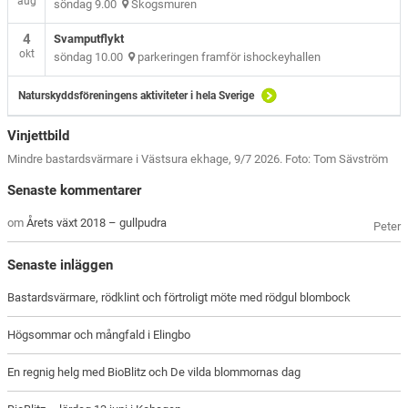
aug
söndag 9.00
Skogsmuren
4
Svamputflykt
okt
söndag 10.00
parkeringen framför ishockeyhallen
Naturskyddsföreningens aktiviteter i hela Sverige
Vinjettbild
Mindre bastardsvärmare i Västsura ekhage, 9/7 2026. Foto: Tom Sävström
Senaste kommentarer
om
Årets växt 2018 – gullpudra
Peter
Senaste inläggen
Bastardsvärmare, rödklint och förtroligt möte med rödgul blombock
Högsommar och mångfald i Elingbo
En regnig helg med BioBlitz och De vilda blommornas dag