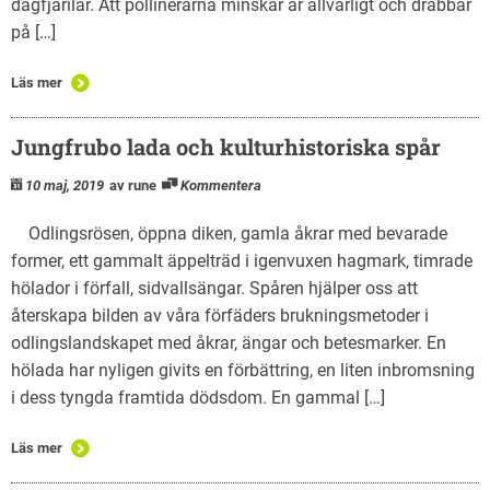
dagfjärilar. Att pollinerarna minskar är allvarligt och drabbar
på […]
Läs mer
Jungfrubo lada och kulturhistoriska spår
10 maj, 2019
av rune
Kommentera
Odlingsrösen, öppna diken, gamla åkrar med bevarade
former, ett gammalt äppelträd i igenvuxen hagmark, timrade
hölador i förfall, sidvallsängar. Spåren hjälper oss att
återskapa bilden av våra förfäders brukningsmetoder i
odlingslandskapet med åkrar, ängar och betesmarker. En
hölada har nyligen givits en förbättring, en liten inbromsning
i dess tyngda framtida dödsdom. En gammal […]
Läs mer