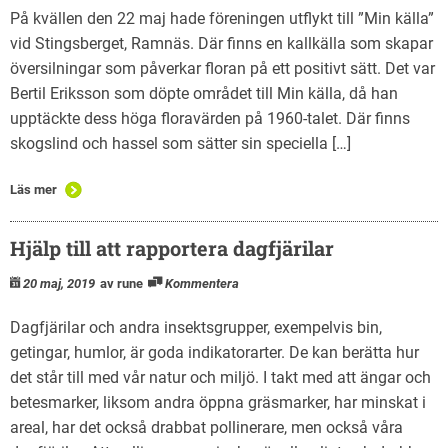
På kvällen den 22 maj hade föreningen utflykt till ”Min källa”
vid Stingsberget, Ramnäs. Där finns en kallkälla som skapar
översilningar som påverkar floran på ett positivt sätt. Det var
Bertil Eriksson som döpte området till Min källa, då han
upptäckte dess höga floravärden på 1960-talet. Där finns
skogslind och hassel som sätter sin speciella […]
Läs mer
Hjälp till att rapportera dagfjärilar
20 maj, 2019
av rune
Kommentera
Dagfjärilar och andra insektsgrupper, exempelvis bin,
getingar, humlor, är goda indikatorarter. De kan berätta hur
det står till med vår natur och miljö. I takt med att ängar och
betesmarker, liksom andra öppna gräsmarker, har minskat i
areal, har det också drabbat pollinerare, men också våra