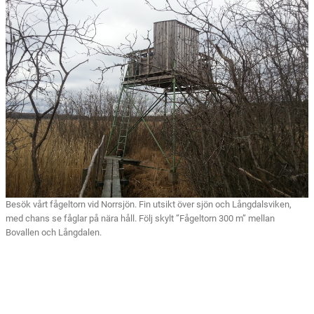
Besök vårt fågeltorn vid Norrsjön. Fin utsikt över sjön och Långdalsviken,
med chans se fåglar på nära håll. Följ skylt ”Fågeltorn 300 m” mellan
Bovallen och Långdalen.