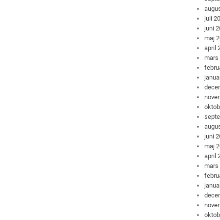
augus
juli 2
juni 
maj 
april
mars
febru
janua
dece
nove
oktob
sept
augus
juni 
maj 
april
mars
febru
janua
dece
nove
oktob