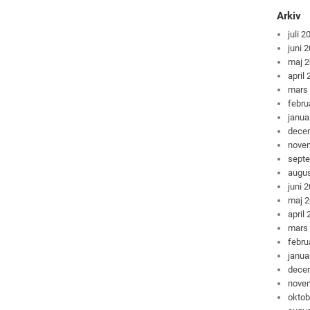
Arkiv
juli 2
juni 
maj 
april
mars
febru
janua
dece
nove
sept
augus
juni 
maj 
april
mars
febru
janua
dece
nove
oktob