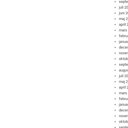
sept
juli 2
juni 
maj 
april
mars
febru
janua
dece
nove
oktob
sept
augus
juli 2
maj 
april
mars
febru
janua
dece
nove
oktob
sept