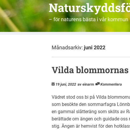
Naturskyddsf
– för naturens bästa i vår kommun
Månadsarkiv:
juni 2022
Vilda blommornas
19 juni, 2022
av einarm
Kommentera
Vädret stod oss bi på Vilda blommorn
som besökte den sommarfagra Lönnb
en gammal slåtteräng som sköts av R
berättade om ängen och guidade oss r
stig. Ängen är hemvist för den hotklas