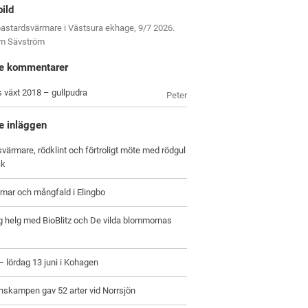
bild
astardsvärmare i Västsura ekhage, 9/7 2026.
om Sävström
e kommentarer
s växt 2018 – gullpudra
Peter
e inläggen
värmare, rödklint och förtroligt möte med rödgul
ck
ar och mångfald i Elingbo
g helg med BioBlitz och De vilda blommornas
 – lördag 13 juni i Kohagen
nskampen gav 52 arter vid Norrsjön