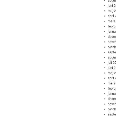
augus
juni 
maj 
april
mars
febru
janua
dece
nove
oktob
sept
augus
juli 2
juni 
maj 
april
mars
febru
janua
dece
nove
oktob
sept