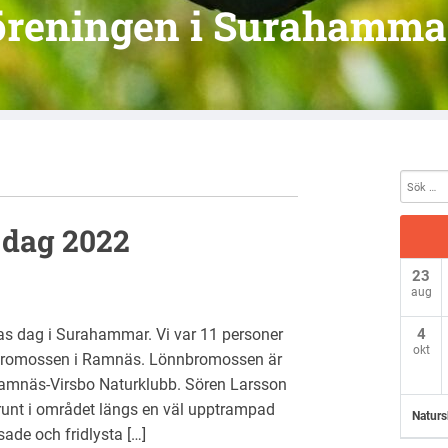
öreningen i Surahamma
 dag 2022
23
aug
as dag i Surahammar. Vi var 11 personer
4
okt
romossen i Ramnäs. Lönnbromossen är
amnäs-Virsbo Naturklubb. Sören Larsson
unt i området längs en väl upptrampad
Naturs
sade och fridlysta […]