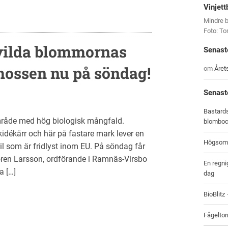
Vinjett
Mindre b
Foto: T
 vilda blommornas
Senast
mossen nu på söndag!
om
Året
Senast
Bastards
 område med hög biologisk mångfald.
blombo
dékärr och här på fastare mark lever en
Högsomm
ril som är fridlyst inom EU. På söndag får
Sören Larsson, ordförande i Ramnäs-Virsbo
En regni
a […]
dag
BioBlitz
Fågeltor