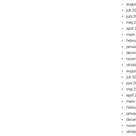
augus
juli 2
juni 
maj 
april
mars
febru
janua
dece
nove
oktob
augus
juli 2
juni 
maj 
april
mars
febru
janua
dece
nove
oktob