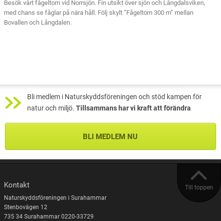
Besök vårt fågeltorn vid Norrsjön. Fin utsikt över sjön och Långdalsviken,
med chans se fåglar på nära håll. Följ skylt ”Fågeltorn 300 m” mellan
Bovallen och Långdalen.
Bli medlem i Naturskyddsföreningen och stöd kampen för
natur och miljö.
Tillsammans har vi kraft att förändra
BLI MEDLEM NU
Kontakt
Till toppen
Naturskyddsföreningen i Surahammar
Stenbovägen 12
735 34 Surahammar 0220-33729