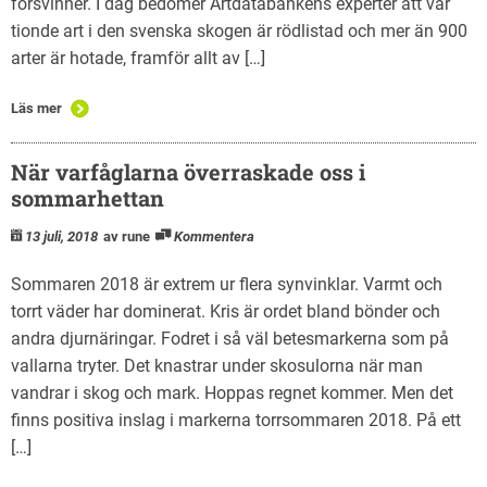
försvinner. I dag bedömer Artdatabankens experter att var
tionde art i den svenska skogen är rödlistad och mer än 900
arter är hotade, framför allt av […]
Läs mer
När varfåglarna överraskade oss i
sommarhettan
13 juli, 2018
av rune
Kommentera
Sommaren 2018 är extrem ur flera synvinklar. Varmt och
torrt väder har dominerat. Kris är ordet bland bönder och
andra djurnäringar. Fodret i så väl betesmarkerna som på
vallarna tryter. Det knastrar under skosulorna när man
vandrar i skog och mark. Hoppas regnet kommer. Men det
finns positiva inslag i markerna torrsommaren 2018. På ett
[…]