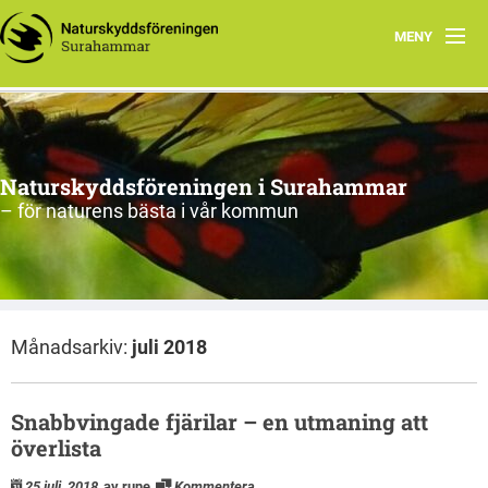
MENY
Hem
Om oss
Naturskyddsföreningen i Surahammar
Aktiviteter
– för naturens bästa i vår kommun
Naturen
Arkiv
Månadsarkiv:
juli 2018
Snabbvingade fjärilar – en utmaning att
överlista
25 juli, 2018
av rune
Kommentera