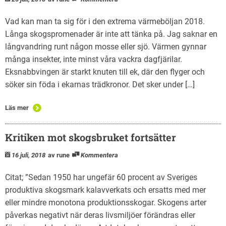
Vad kan man ta sig för i den extrema värmeböljan 2018.
Långa skogspromenader är inte att tänka på. Jag saknar en
långvandring runt någon mosse eller sjö. Värmen gynnar
många insekter, inte minst våra vackra dagfjärilar.
Eksnabbvingen är starkt knuten till ek, där den flyger och
söker sin föda i ekarnas trädkronor. Det sker under […]
Läs mer
Kritiken mot skogsbruket fortsätter
16 juli, 2018
av rune
Kommentera
Citat; ”Sedan 1950 har ungefär 60 procent av Sveriges
produktiva skogsmark kalavverkats och ersatts med mer
eller mindre monotona produktionsskogar. Skogens arter
påverkas negativt när deras livsmiljöer förändras eller