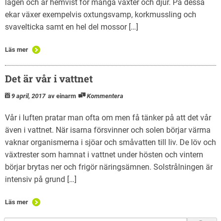
lägen och är hemvist för många växter och djur. På dessa
ekar växer exempelvis oxtungsvamp, korkmussling och
svavelticka samt en hel del mossor […]
Läs mer
Det är vår i vattnet
9 april, 2017
av einarm
Kommentera
Vår i luften pratar man ofta om men få tänker på att det vår
även i vattnet. När isarna försvinner och solen börjar värma
vaknar organismerna i sjöar och småvatten till liv. De löv och
växtrester som hamnat i vattnet under hösten och vintern
börjar brytas ner och frigör näringsämnen. Solstrålningen är
intensiv på grund […]
Läs mer