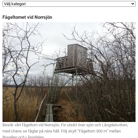
Fågeltornet vid Norrsjön
Besök vårt fågeltorn vid Norrsjön. Fin utsikt över sjön och Långdalsviken,
med chans se fåglar på nära håll. Följ skylt ”Fågeltorn 300 m” mellan
Bovallen och Långdalen.