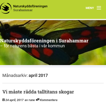
MENY
Hem
Om oss
Naturskyddsföreningen i Surahammar
Aktiviteter
– för naturens bästa i vår kommun
Naturen
Arkiv
Månadsarkiv:
april 2017
Vi måste rädda talltitans skogar
24 april, 2017
av rune
Kommentera