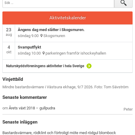
Aktivitetskalender
23
Ängens dag med slåtter i Skogsmuren.
aug
söndag 9.00
Skogsmuren
4
Svamputflykt
okt
söndag 10.00
parkeringen framför ishockeyhallen
Naturskyddsföreningens aktiviteter i hela Sverige
Vinjettbild
Mindre bastardsvärmare i Västsura ekhage, 9/7 2026. Foto: Tom Sävström
Senaste kommentarer
om
Årets växt 2018 – gullpudra
Peter
Senaste inläggen
Bastardsvärmare, rödklint och förtroligt möte med rödgul blombock