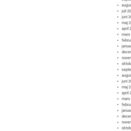
augus
juli 2
juni 
maj 
april
mars
febru
janua
dece
nove
oktob
sept
augus
juni 
maj 
april
mars
febru
janua
dece
nove
oktob