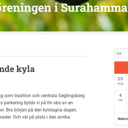
öreningen i Surahamma
ande kyla
23
aug
g som tradition och centrala Seglingsberg
4
okt
 parkering bjöds vi på fin obs av en
kor. Bra början på den kylslagna dagen,
der. Och väl på plats i den anrika
Naturs