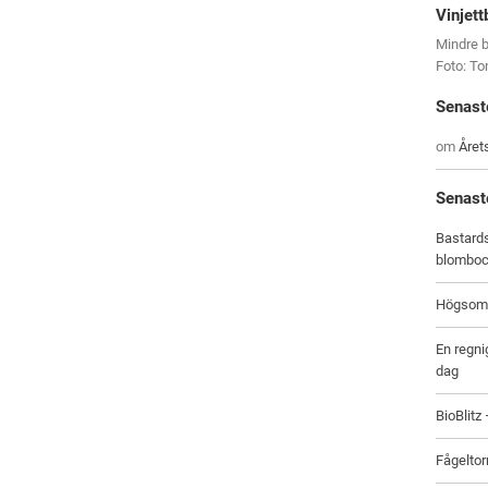
Vinjett
Mindre b
Foto: T
Senast
om
Året
Senast
Bastards
blombo
Högsomm
En regni
dag
BioBlitz
Fågeltor