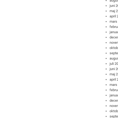
augus
juni 
maj 
april
mars
febru
janua
dece
nove
oktob
sept
augus
juli 2
juni 
maj 
april
mars
febru
janua
dece
nove
oktob
sept