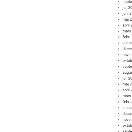
sept
juli 2
juni 
maj 
april
mars
febru
janua
dece
nove
oktob
sept
augus
juli 2
maj 
april
mars
febru
janua
dece
nove
oktob
sept