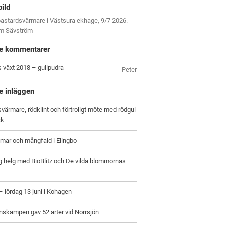
bild
astardsvärmare i Västsura ekhage, 9/7 2026.
om Sävström
e kommentarer
s växt 2018 – gullpudra
Peter
e inläggen
värmare, rödklint och förtroligt möte med rödgul
ck
ar och mångfald i Elingbo
g helg med BioBlitz och De vilda blommornas
 – lördag 13 juni i Kohagen
nskampen gav 52 arter vid Norrsjön