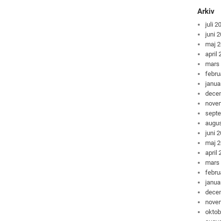
Arkiv
juli 2
juni 
maj 
april
mars
febru
janua
dece
nove
sept
augus
juni 
maj 
april
mars
febru
janua
dece
nove
oktob