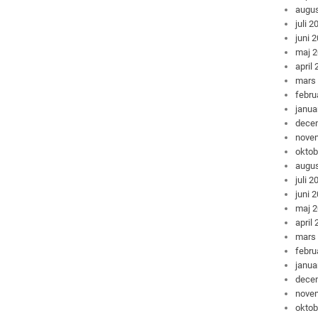
augus
juli 2
juni 
maj 
april
mars
febru
janua
dece
nove
oktob
augus
juli 2
juni 
maj 
april
mars
febru
janua
dece
nove
oktob