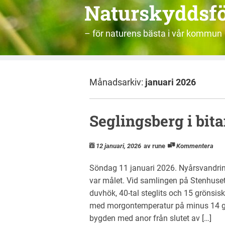
Naturskyddsf
– för naturens bästa i vår kommun
Månadsarkiv:
januari 2026
Seglingsberg i bit
12 januari, 2026
av rune
Kommentera
Söndag 11 januari 2026. Nyårsvandrin
var målet. Vid samlingen på Stenhusets
duvhök, 40-tal steglits och 15 grönsis
med morgontemperatur på minus 14 gra
bygden med anor från slutet av […]