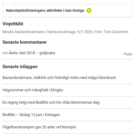
Naturskyddsföreningens aktiviteter i hela Sverige
Vinjettbild
Mindre bastardsvärmare i Västsura ekhage, 9/7 2026. Foto: Tom Sävström
Senaste kommentarer
om
Årets växt 2018 – gullpudra
Peter
Senaste inläggen
Bastardsvärmare, rödklint och förtroligt möte med rödgul blombock
Högsommar och mångfald i Elingbo
En regnig helg med BioBlitz och De vilda blommornas dag
BioBlitz – lördag 13 juni i Kohagen
Fågeltornskampen gav 52 arter vid Norrsjön