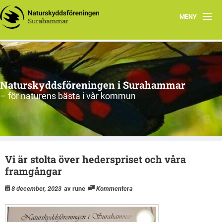
MENY
Hem
Om oss
Naturskyddsföreningen i Surahammar
Aktiviteter
– för naturens bästa i vår kommun
Naturen
Arkiv
Vi är stolta över hederspriset och våra
framgångar
8 december, 2023
av rune
Kommentera