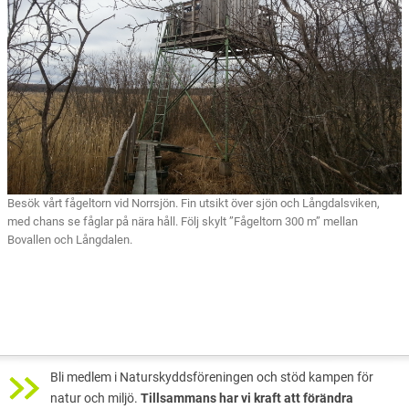
Besök vårt fågeltorn vid Norrsjön. Fin utsikt över sjön och Långdalsviken,
med chans se fåglar på nära håll. Följ skylt ”Fågeltorn 300 m” mellan
Bovallen och Långdalen.
Bli medlem i Naturskyddsföreningen och stöd kampen för
natur och miljö.
Tillsammans har vi kraft att förändra