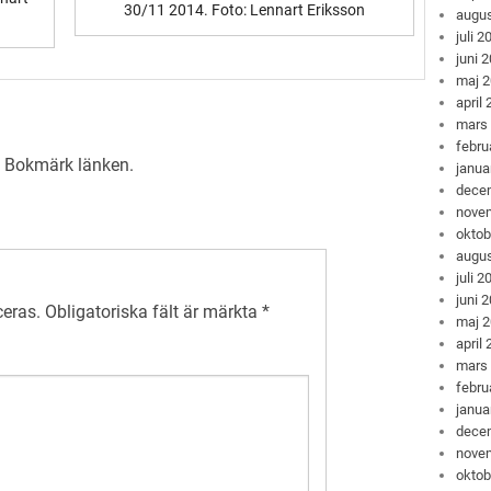
30/11 2014. Foto: Lennart Eriksson
augus
juli 2
juni 
maj 
april
mars
febru
. Bokmärk
länken
.
janua
dece
nove
oktob
augus
juli 2
juni 
ceras.
Obligatoriska fält är märkta
*
maj 
april
mars
febru
janua
dece
nove
oktob