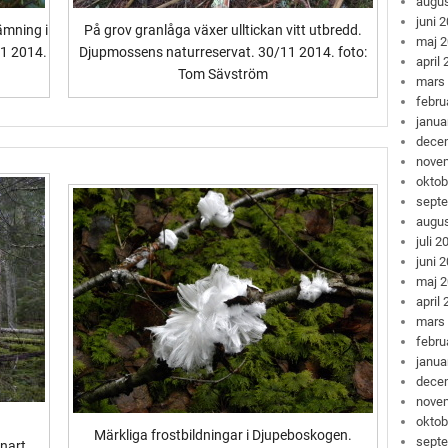
augus
juni 
ämning i
På grov granlåga växer ulltickan vitt utbredd.
maj 
11 2014.
Djupmossens naturreservat. 30/11 2014. foto:
april
Tom Sävström
mars
febru
janua
dece
nove
oktob
sept
augus
juli 2
juni 
maj 
april
mars
febru
janua
dece
nove
oktob
Märkliga frostbildningar i Djupeboskogen.
sept
nart