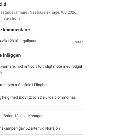
bild
astardsvärmare i Västsura ekhage, 9/7 2026.
om Sävström
e kommentarer
s växt 2018 – gullpudra
Peter
e inläggen
värmare, rödklint och förtroligt möte med rödgul
ck
ar och mångfald i Elingbo
g helg med BioBlitz och De vilda blommornas
 – lördag 13 juni i Kohagen
nskampen gav 52 arter vid Norrsjön