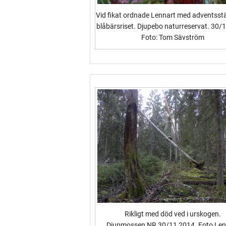
Vid fikat ordnade Lennart med adventsst
blåbärsriset. Djupebo naturreservat. 30/
Foto: Tom Sävström
Rikligt med död ved i urskogen.
Djupmossen NR 30/11 2014. Foto Len