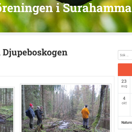
öreningen i Surahamma
i Djupeboskogen
23
aug
4
okt
Naturs