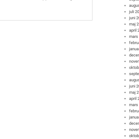
augus
juli 2
juni 
maj 
april
mars
febru
janua
dece
nove
oktob
sept
augus
juni 
maj 
april
mars
febru
janua
dece
nove
oktob