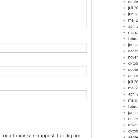
sept
juli 2
juni 
maj 
april
mars
febru
janua
dece
nove
oktob
sept
augus
juli 2
maj 
april
mars
febru
janua
dece
nove
oktob
för att minska skräppost.
Lär dig om
sept