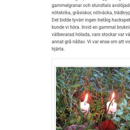
gammelgranar och stundtals avslöjade
nötskrika, gråsiskor, nötväcka, träd
Det bidde tyvärr ingen tretåig hackspe
kunde vi höra. Invid en gammal brukni
välbevarad hölada, vars stockar var vä
annat grå nållav. Vi var ense om att vi
hjärta.