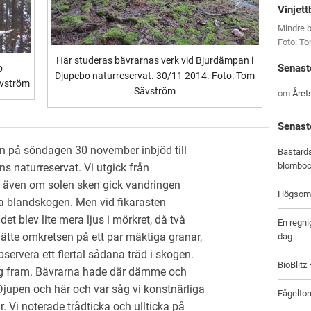
Vinjett
Mindre b
Foto: T
Här studeras bävrarnas verk vid Bjurdämpan i
Senast
o
Djupebo naturreservat. 30/11 2014. Foto: Tom
ävström
Sävström
om
Året
Senast
n på söndagen 30 november inbjöd till
Bastards
blombo
 naturreservat. Vi utgick från
h även om solen sken gick vandringen
Högsomm
a blandskogen. Men vid fikarasten
et blev lite mera ljus i mörkret, då två
En regni
 mätte omkretsen på ett par mäktiga granar,
dag
servera ett flertal sådana träd i skogen.
BioBlitz
sig fram. Bävrarna hade där dämme och
Djupen och här och var såg vi konstnärliga
Fågeltor
. Vi noterade trådticka och ullticka på