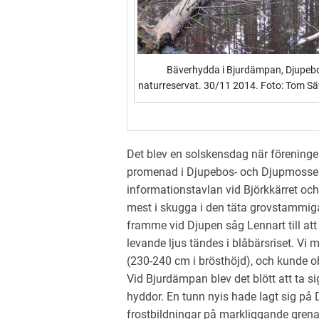
Bäverhydda i Bjurdämpan, Djupeb
naturreservat. 30/11 2014. Foto: Tom S
Det blev en solskensdag när föreninge
promenad i Djupebos- och Djupmossens
informationstavlan vid Björkkärret oc
mest i skugga i den täta grovstammig
framme vid Djupen såg Lennart till att d
levande ljus tändes i blåbärsriset. Vi
(230-240 cm i brösthöjd), och kunde ob
Vid Bjurdämpan blev det blött att ta 
hyddor. En tunn nyis hade lagt sig på 
frostbildningar på markliggande grenar