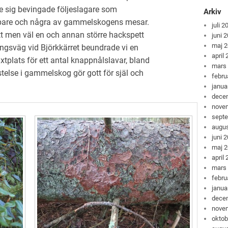
 sig bevingade följeslagare som
Arkiv
krypare och några av gammelskogens mesar.
juli 2
tt men väl en och annan större hackspett
juni 
maj 
ngsväg vid Björkkärret beundrade vi en
april
xtplats för ett antal knappnålslavar, bland
mars
stelse i gammelskog gör gott för själ och
febru
janua
dece
nove
sept
augus
juni 
maj 
april
mars
febru
janua
dece
nove
oktob