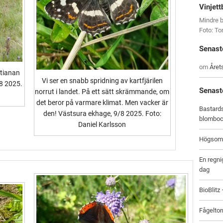
Vinjett
Mindre b
Foto: T
Senast
om
Året
ntianan
Vi ser en snabb spridning av kartfjärilen
8 2025.
Senast
norrut i landet. På ett sätt skrämmande, om
det beror på varmare klimat. Men vacker är
Bastards
den! Västsura ekhage, 9/8 2025. Foto:
blombo
Daniel Karlsson
Högsomm
En regni
dag
BioBlitz
Fågeltor