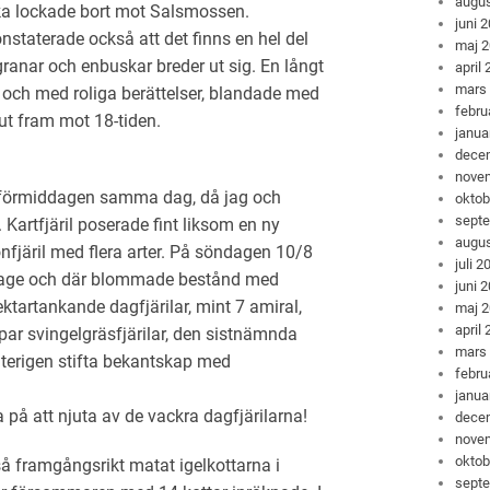
augus
åka lockade bort mot Salsmossen.
juni 
staterade också att det finns en hel del
maj 
ranar och enbuskar breder ut sig. En långt
april
mars
 och med roliga berättelser, blandade med
febru
ut fram mot 18-tiden.
janua
dece
nove
på förmiddagen samma dag, då jag och
oktob
sept
Kartfjäril poserade fint liksom en ny
augus
onfjäril med flera arter. På söndagen 10/8
juli 2
thage och där blommade bestånd med
juni 
ektartankande dagfjärilar, mint 7 amiral,
maj 
april
par svingelgräsfjärilar, den sistnämnda
mars
terigen stifta bekantskap med
febru
janua
på att njuta av de vackra dagfjärilarna!
dece
nove
oktob
så framgångsrikt matat igelkottarna i
sept