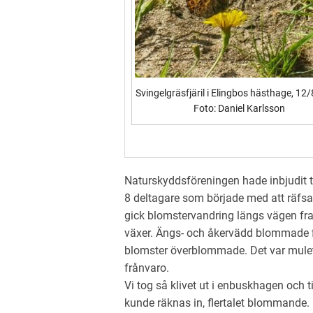
Svingelgräsfjäril i Elingbos hästhage, 12
Foto: Daniel Karlsson
Naturskyddsföreningen hade inbjudit ti
8 deltagare som började med att räfsa
gick blomstervandring längs vägen fra
växer. Ängs- och åkervädd blommade f
blomster överblommade. Det var mulet o
frånvaro.
Vi tog så klivet ut i enbuskhagen och t
kunde räknas in, flertalet blommande.