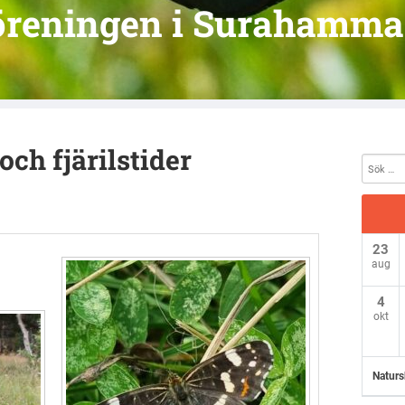
öreningen i Surahamma
ch fjärilstider
23
aug
4
okt
Naturs