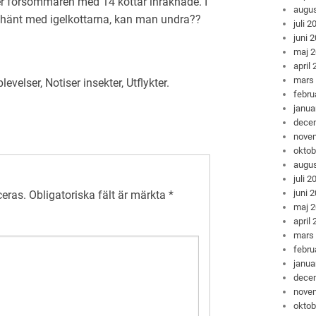
er försommaren med 14 kottar inräknade. I
augus
r hänt med igelkottarna, kan man undra??
juli 2
juni 
maj 
april
mars
levelser
,
Notiser insekter
,
Utflykter
.
febru
janua
dece
nove
oktob
augus
juli 2
juni 
ceras.
Obligatoriska fält är märkta
*
maj 
april
mars
febru
janua
dece
nove
oktob