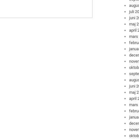
augus
juli 2
juni 
maj 
april
mars
febru
janua
dece
nove
oktob
sept
augus
juni 
maj 
april
mars
febru
janua
dece
nove
oktob