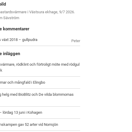
bild
astardsvärmare i Västsura ekhage, 9/7 2026.
om Sävström
e kommentarer
s växt 2018 – gullpudra
Peter
e inläggen
värmare, rödklint och förtroligt möte med rödgul
ck
ar och mångfald i Elingbo
g helg med BioBlitz och De vilda blommornas
 – lördag 13 juni i Kohagen
nskampen gav 52 arter vid Norrsjön