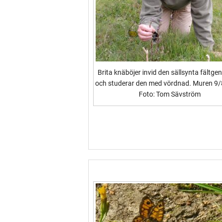
Brita knäböjer invid den sällsynta fältge
och studerar den med vördnad. Muren 9/
Foto: Tom Sävström