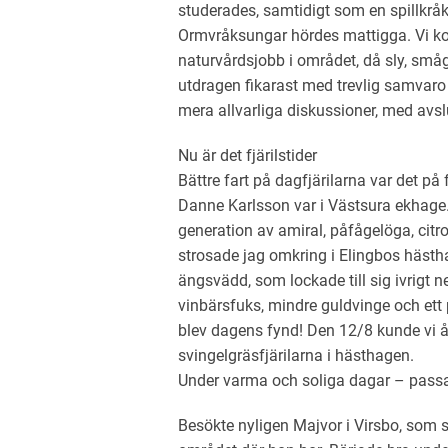
studerades, samtidigt som en spillkr
Ormvråksungar hördes mattigga. Vi kon
naturvårdsjobb i området, då sly, småg
utdragen fikarast med trevlig samvaro
mera allvarliga diskussioner, med avsl
Nu är det fjärilstider
Bättre fart på dagfjärilarna var det 
Danne Karlsson var i Västsura ekhage. 
generation av amiral, påfågelöga, citr
strosade jag omkring i Elingbos häs
ängsvädd, som lockade till sig ivrigt n
vinbärsfuks, mindre guldvinge och ett 
blev dagens fynd! Den 12/8 kunde vi å
svingelgräsfjärilarna i hästhagen.
Under varma och soliga dagar – passa 
Besökte nyligen Majvor i Virsbo, som 