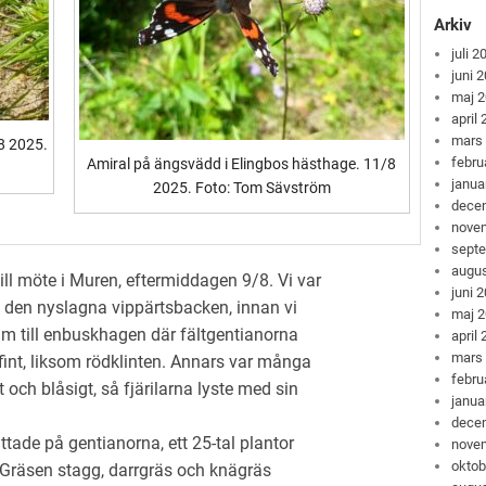
Arkiv
juli 2
juni 
maj 
april
mars
/8 2025.
febru
Amiral på ängsvädd i Elingbos hästhage. 11/8
janua
2025. Foto: Tom Sävström
dece
nove
sept
augus
ll möte i Muren, eftermiddagen 9/8. Vi var
juni 
 den nyslagna vippärtsbacken, innan vi
maj 
m till enbuskhagen där fältgentianorna
april
mars
int, liksom rödklinten. Annars var många
febru
ch blåsigt, så fjärilarna lyste med sin
janua
dece
ittade på gentianorna, ett 25-tal plantor
nove
oktob
 Gräsen stagg, darrgräs och knägräs