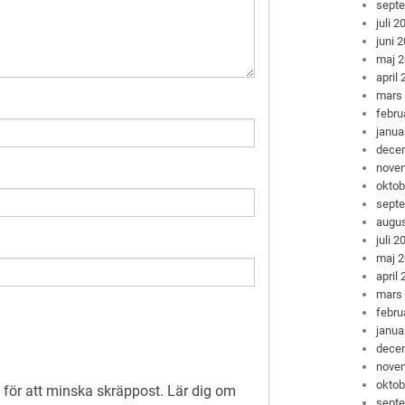
sept
juli 2
juni 
maj 
april
mars
febru
janua
dece
nove
oktob
sept
augus
juli 2
maj 
april
mars
febru
janua
dece
nove
oktob
för att minska skräppost.
Lär dig om
sept