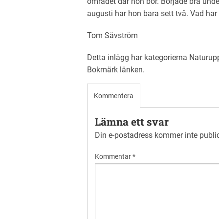
området där hon bor. Började bra und
augusti har hon bara sett två. Vad ha
Tom Sävström
Detta inlägg har kategorierna
Naturupp
Bokmärk
länken
.
Kommentera
Lämna ett svar
Din e-postadress kommer inte publi
Kommentar
*