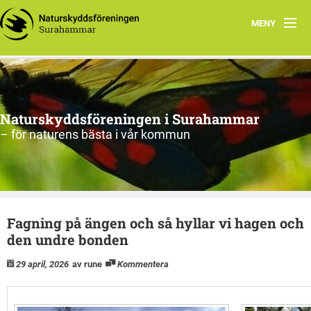
MENY
Hem
Om oss
Naturskyddsföreningen i Surahammar
Aktiviteter
– för naturens bästa i vår kommun
Naturen
Arkiv
Fagning på ängen och så hyllar vi hagen och
den undre bonden
29 april, 2026
av rune
Kommentera