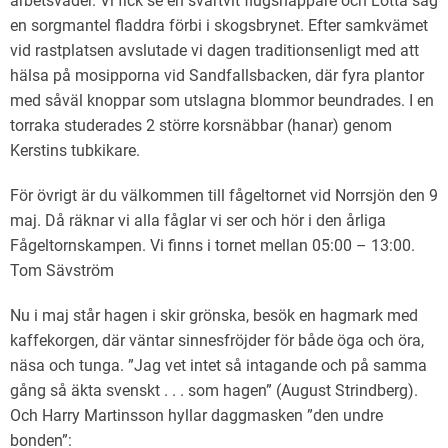
arbetsväder. Vi fick se en svartvit flugsnappare och Lotta såg
en sorgmantel fladdra förbi i skogsbrynet. Efter samkvämet
vid rastplatsen avslutade vi dagen traditionsenligt med att
hälsa på mosipporna vid Sandfallsbacken, där fyra plantor
med såväl knoppar som utslagna blommor beundrades. I en
torraka studerades 2 större korsnäbbar (hanar) genom
Kerstins tubkikare.
För övrigt är du välkommen till fågeltornet vid Norrsjön den 9
maj. Då räknar vi alla fåglar vi ser och hör i den årliga
Fågeltornskampen. Vi finns i tornet mellan 05:00 – 13:00.
Tom Sävström
Nu i maj står hagen i skir grönska, besök en hagmark med
kaffekorgen, där väntar sinnesfröjder för både öga och öra,
näsa och tunga. ”Jag vet intet så intagande och på samma
gång så äkta svenskt . . . som hagen” (August Strindberg).
Och Harry Martinsson hyllar daggmasken ”den undre
bonden”: