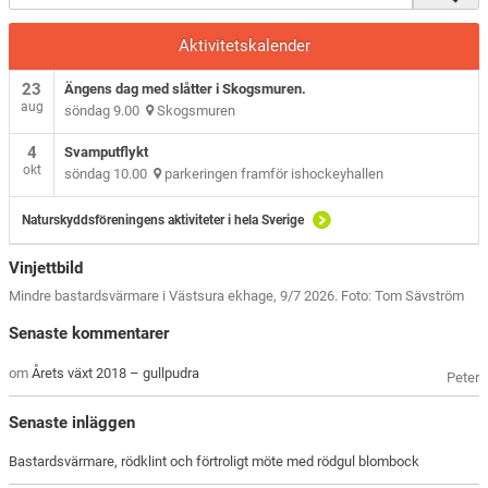
Aktivitetskalender
23
Ängens dag med slåtter i Skogsmuren.
aug
söndag 9.00
Skogsmuren
4
Svamputflykt
okt
söndag 10.00
parkeringen framför ishockeyhallen
Naturskyddsföreningens aktiviteter i hela Sverige
Vinjettbild
Mindre bastardsvärmare i Västsura ekhage, 9/7 2026. Foto: Tom Sävström
Senaste kommentarer
om
Årets växt 2018 – gullpudra
Peter
Senaste inläggen
Bastardsvärmare, rödklint och förtroligt möte med rödgul blombock