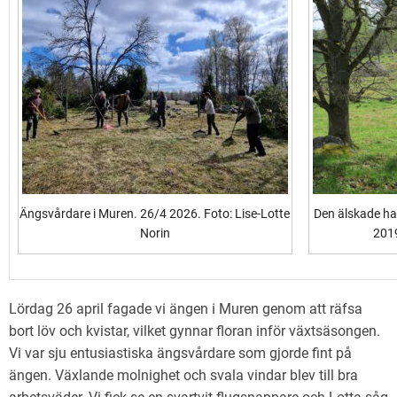
Ängsvårdare i Muren. 26/4 2026. Foto: Lise-Lotte
Den älskade hag
Norin
201
Lördag 26 april fagade vi ängen i Muren genom att räfsa
bort löv och kvistar, vilket gynnar floran inför växtsäsongen.
Vi var sju entusiastiska ängsvårdare som gjorde fint på
ängen. Växlande molnighet och svala vindar blev till bra