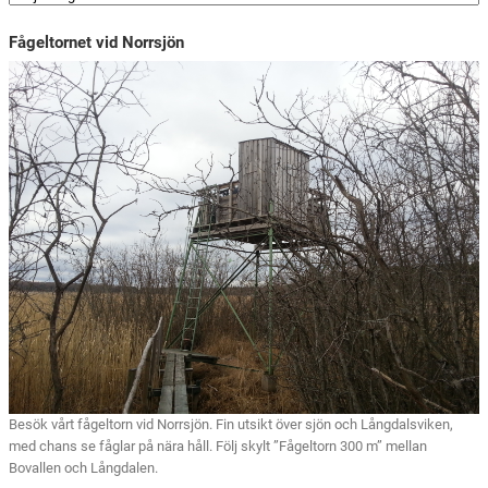
Fågeltornet vid Norrsjön
Besök vårt fågeltorn vid Norrsjön. Fin utsikt över sjön och Långdalsviken,
med chans se fåglar på nära håll. Följ skylt ”Fågeltorn 300 m” mellan
Bovallen och Långdalen.