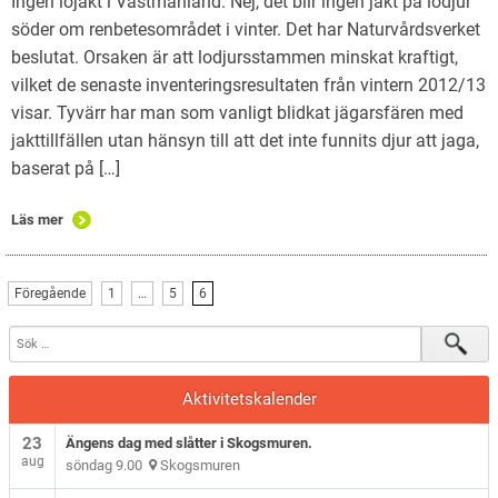
Ingen lojakt i Västmanland. Nej, det blir ingen jakt på lodjur
söder om renbetesområdet i vinter. Det har Naturvårdsverket
beslutat. Orsaken är att lodjursstammen minskat kraftigt,
vilket de senaste inventeringsresultaten från vintern 2012/13
visar. Tyvärr har man som vanligt blidkat jägarsfären med
jakttillfällen utan hänsyn till att det inte funnits djur att jaga,
baserat på […]
Läs mer
Föregående
1
…
5
6
Aktivitetskalender
23
Ängens dag med slåtter i Skogsmuren.
aug
söndag 9.00
Skogsmuren