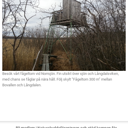
Besök vårt fågeltorn vid Norrsjön. Fin utsikt över sjön och Långdalsviken,
med chans se fåglar på nära håll. Följ skylt ”Fågeltorn 300 m” mellan
Bovallen och Långdalen.