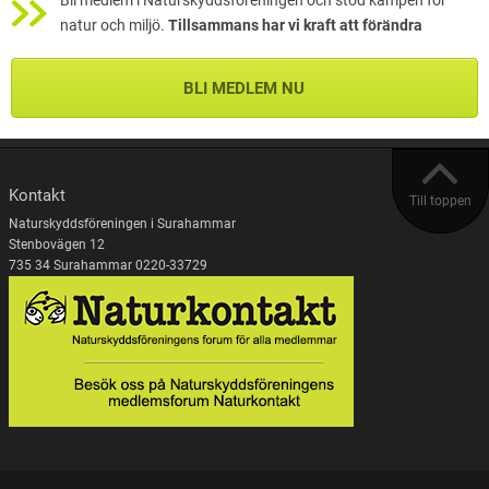
Bli medlem i Naturskyddsföreningen och stöd kampen för
natur och miljö.
Tillsammans har vi kraft att förändra
BLI MEDLEM NU
Kontakt
Till toppen
Naturskyddsföreningen i Surahammar
Stenbovägen 12
735 34 Surahammar 0220-33729