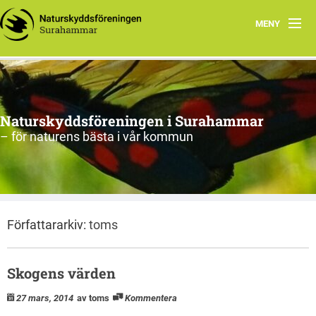
MENY
Hem
Om oss
Naturskyddsföreningen i Surahammar
Aktiviteter
– för naturens bästa i vår kommun
Naturen
Arkiv
Författararkiv:
toms
Skogens värden
27 mars, 2014
av toms
Kommentera