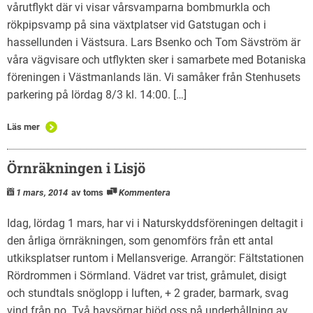
vårutflykt där vi visar vårsvamparna bombmurkla och
rökpipsvamp på sina växtplatser vid Gatstugan och i
hassellunden i Västsura. Lars Bsenko och Tom Sävström är
våra vägvisare och utflykten sker i samarbete med Botaniska
föreningen i Västmanlands län. Vi samåker från Stenhusets
parkering på lördag 8/3 kl. 14:00. […]
Läs mer
Örnräkningen i Lisjö
1 mars, 2014
av toms
Kommentera
Idag, lördag 1 mars, har vi i Naturskyddsföreningen deltagit i
den årliga örnräkningen, som genomförs från ett antal
utkiksplatser runtom i Mellansverige. Arrangör: Fältstationen
Rördrommen i Sörmland. Vädret var trist, gråmulet, disigt
och stundtals snöglopp i luften, + 2 grader, barmark, svag
vind från no. Två havsörnar bjöd oss på underhållning av